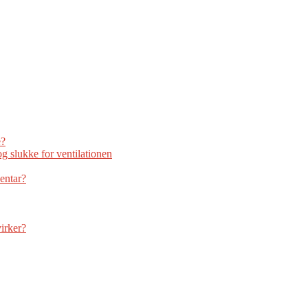
e?
g slukke for ventilationen
ventar?
virker?