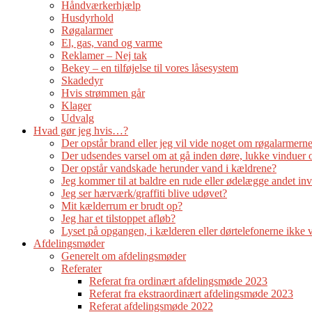
Håndværkerhjælp
Husdyrhold
Røgalarmer
El, gas, vand og varme
Reklamer – Nej tak
Bekey – en tilføjelse til vores låsesystem
Skadedyr
Hvis strømmen går
Klager
Udvalg
Hvad gør jeg hvis…?
Der opstår brand eller jeg vil vide noget om røgalarmern
Der udsendes varsel om at gå inden døre, lukke vinduer o
Der opstår vandskade herunder vand i kældrene?
Jeg kommer til at baldre en rude eller ødelægge andet in
Jeg ser hærværk/graffiti blive udøvet?
Mit kælderrum er brudt op?
Jeg har et tilstoppet afløb?
Lyset på opgangen, i kælderen eller dørtelefonerne ikke 
Afdelingsmøder
Generelt om afdelingsmøder
Referater
Referat fra ordinært afdelingsmøde 2023
Referat fra ekstraordinært afdelingsmøde 2023
Referat afdelingsmøde 2022