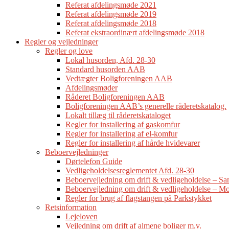
Referat afdelingsmøde 2021
Referat afdelingsmøde 2019
Referat afdelingsmøde 2018
Referat ekstraordinært afdelingsmøde 2018
Regler og vejledninger
Regler og love
Lokal husorden, Afd. 28-30
Standard husorden AAB
Vedtægter Boligforeningen AAB
Afdelingsmøder
Råderet Boligforeningen AAB
Boligforeningen AAB’s generelle råderetskatalog.
Lokalt tillæg til råderetskataloget
Regler for installering af gaskomfur
Regler for installering af el-komfur
Regler for installering af hårde hvidevarer
Beboervejledninger
Dørtelefon Guide
Vedligeholdelsesreglementet Afd. 28-30
Beboervejledning om drift & vedligeholdelse – 
Beboervejledning om drift & vedligeholdelse – Mo
Regler for brug af flagstangen på Parkstykket
Retsinformation
Lejeloven
Vejledning om drift af almene boliger m.v.