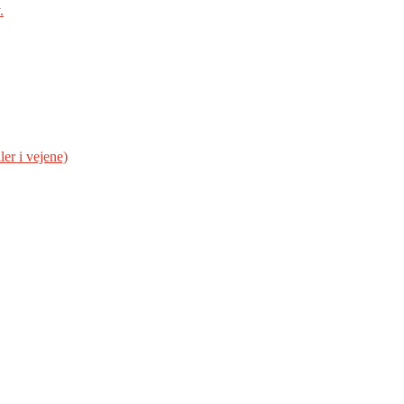
.
er i vejene)