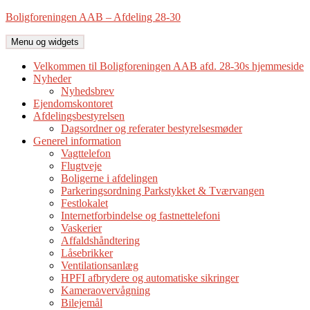
Hop
Boligforeningen AAB – Afdeling 28-30
til
indhold
Menu og widgets
Velkommen til Boligforeningen AAB afd. 28-30s hjemmeside
Nyheder
Nyhedsbrev
Ejendomskontoret
Afdelingsbestyrelsen
Dagsordner og referater bestyrelsesmøder
Generel information
Vagttelefon
Flugtveje
Boligerne i afdelingen
Parkeringsordning Parkstykket & Tværvangen
Festlokalet
Internetforbindelse og fastnettelefoni
Vaskerier
Affaldshåndtering
Låsebrikker
Ventilationsanlæg
HPFI afbrydere og automatiske sikringer
Kameraovervågning
Bilejemål