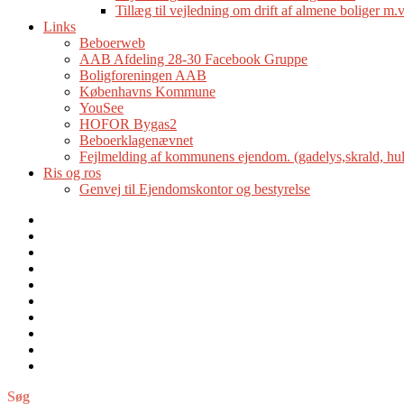
Tillæg til vejledning om drift af almene boliger m.v
Links
Beboerweb
AAB Afdeling 28-30 Facebook Gruppe
Boligforeningen AAB
Københavns Kommune
YouSee
HOFOR Bygas2
Beboerklagenævnet
Fejlmelding af kommunens ejendom. (gadelys,skrald, hull
Ris og ros
Genvej til Ejendomskontor og bestyrelse
Velkommen
til
Nyheder
Boligforeningen
Ejendomskontoret
AAB
Afdelingsbestyrelsen
afd.
Generel
28-
information
Hvad
30s
gør
Afdelingsmøder
hjemmeside
jeg
Regler
hvis…?
og
Links
vejledninger
Ris
og
Søg
ros