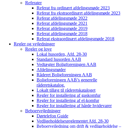
Referater
Referat fra ordinært afdelingsmøde 2023
Referat fra ekstraordinært afdelingsmøde 2023
Referat afdelingsmøde 2022
Referat afdelingsmøde 2021
Referat afdelingsmøde 2019
Referat afdelingsmøde 2018
Referat ekstraordinært afdelingsmøde 2018
Regler og vejledninger
Regler og love
Lokal husorden, Afd. 28-30
Standard husorden AAB
Vedtægter Boligforeningen AAB
Afdelingsmøder
Råderet Boligforeningen AAB
Boligforeningen AAB’s generelle
råderetskatalog.
Lokalt tillæg til råderetskataloget
Regler for installering af gaskomfur
Regler for installering af el-komfur
Regler for installering af hårde hvidevarer
Beboervejledninger
Dørtelefon Guide
Vedligeholdelsesreglementet Afd. 28-30
Beboervejledning om drift & vedligeholdelse –