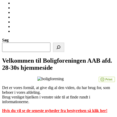
AAB
Afdelingsbestyrelsen
afd.
Generel
28-
information
Hvad
30s
gør
Afdelingsmøder
hjemmeside
jeg
Regler
hvis…?
og
Links
vejledninger
Ris
og
Søg
ros
Velkommen til Boligforeningen AAB afd.
28-30s hjemmeside
Det er vores formål, at give dig al den viden, du har brug for, som
beboer i vores afdeling.
Brug venligst bjælken i venstre side til at finde rundt i
informationerne.
Hvis du vil se de seneste nyheder fra bestyrelsen så klik her!