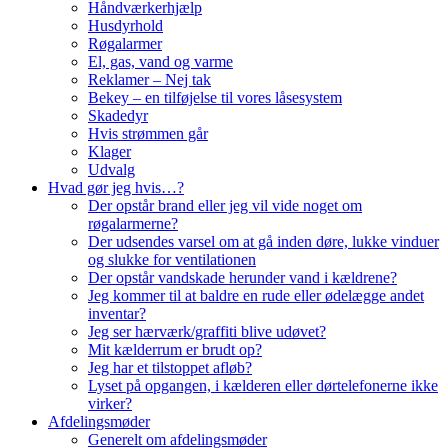
Håndværkerhjælp
Husdyrhold
Røgalarmer
El, gas, vand og varme
Reklamer – Nej tak
Bekey – en tilføjelse til vores låsesystem
Skadedyr
Hvis strømmen går
Klager
Udvalg
Hvad gør jeg hvis…?
Der opstår brand eller jeg vil vide noget om
røgalarmerne?
Der udsendes varsel om at gå inden døre, lukke vinduer
og slukke for ventilationen
Der opstår vandskade herunder vand i kældrene?
Jeg kommer til at baldre en rude eller ødelægge andet
inventar?
Jeg ser hærværk/graffiti blive udøvet?
Mit kælderrum er brudt op?
Jeg har et tilstoppet afløb?
Lyset på opgangen, i kælderen eller dørtelefonerne ikke
virker?
Afdelingsmøder
Generelt om afdelingsmøder