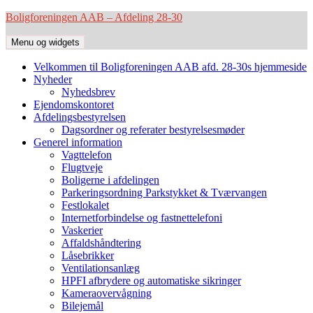
Hop
Boligforeningen AAB – Afdeling 28-30
til
indhold
Menu og widgets
Velkommen til Boligforeningen AAB afd. 28-30s hjemmeside
Nyheder
Nyhedsbrev
Ejendomskontoret
Afdelingsbestyrelsen
Dagsordner og referater bestyrelsesmøder
Generel information
Vagttelefon
Flugtveje
Boligerne i afdelingen
Parkeringsordning Parkstykket & Tværvangen
Festlokalet
Internetforbindelse og fastnettelefoni
Vaskerier
Affaldshåndtering
Låsebrikker
Ventilationsanlæg
HPFI afbrydere og automatiske sikringer
Kameraovervågning
Bilejemål