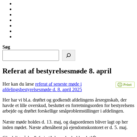
AAB
Afdelingsbestyrelsen
afd.
Generel
28-
information
Hvad
30s
gør
Afdelingsmøder
hjemmeside
jeg
Regler
hvis…?
og
Links
vejledninger
Ris
og
Søg
ros
Referat af bestyrelsesmøde 8. april
Her kan du læse
referat af seneste møde i
afdelingsbestyrelsesmøde d. 8. april 2025
Her har vi bl.a. drøftet og godkendt afdelingens årsregnskab, der
havde et lille overskud, besluttet en forretningsorden for bestyrelsens
arbejde og drøftet forskellige småproblemstillinger i afdelingen.
Næste møde holdes d. 13. maj, og dagsordenen bliver lagt op her
inden mødet. Næste aftenåbent på ejendomskontoret er d. 5. maj.