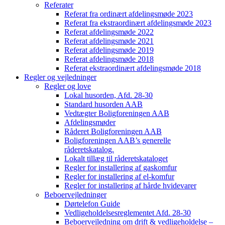
Referater
Referat fra ordinært afdelingsmøde 2023
Referat fra ekstraordinært afdelingsmøde 2023
Referat afdelingsmøde 2022
Referat afdelingsmøde 2021
Referat afdelingsmøde 2019
Referat afdelingsmøde 2018
Referat ekstraordinært afdelingsmøde 2018
Regler og vejledninger
Regler og love
Lokal husorden, Afd. 28-30
Standard husorden AAB
Vedtægter Boligforeningen AAB
Afdelingsmøder
Råderet Boligforeningen AAB
Boligforeningen AAB’s generelle
råderetskatalog.
Lokalt tillæg til råderetskataloget
Regler for installering af gaskomfur
Regler for installering af el-komfur
Regler for installering af hårde hvidevarer
Beboervejledninger
Dørtelefon Guide
Vedligeholdelsesreglementet Afd. 28-30
Beboervejledning om drift & vedligeholdelse –