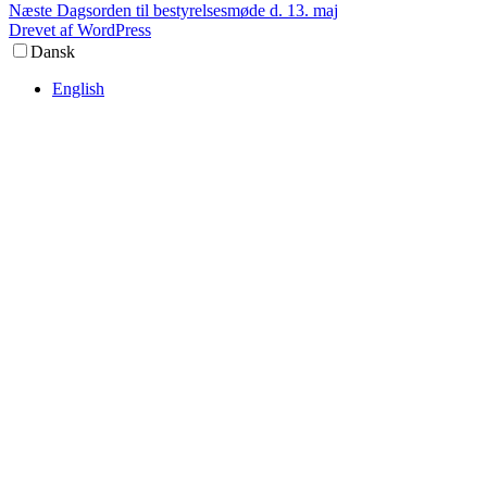
Næste
indlæg:
Næste
Dagsorden til bestyrelsesmøde d. 13. maj
indlæg:
Drevet af WordPress
Dansk
English