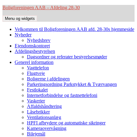
Hop
Boligforeningen AAB – Afdeling 28-30
til
indhold
Menu og widgets
Velkommen til Boligforeningen AAB afd. 28-30s hjemmeside
Nyheder
Nyhedsbrev
Ejendomskontoret
Afdelingsbestyrelsen
Dagsordner og referater bestyrelsesmøder
Generel information
Vagttelefon
Flugtveje
Boligerne i afdelingen
Parkeringsordning Parkstykket & Tværvangen
Festlokalet
Internetforbindelse og fastnettelefoni
Vaskerier
Affaldshåndtering
Låsebrikker
Ventilationsanlæg
HPFI afbrydere og automatiske sikringer
Kameraovervågning
Bilejemål