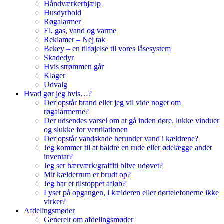
Håndværkerhjælp
Husdyrhold
Røgalarmer
El, gas, vand og varme
Reklamer – Nej tak
Bekey – en tilføjelse til vores låsesystem
Skadedyr
Hvis strømmen går
Klager
Udvalg
Hvad gør jeg hvis…?
Der opstår brand eller jeg vil vide noget om
røgalarmerne?
Der udsendes varsel om at gå inden døre, lukke vinduer
og slukke for ventilationen
Der opstår vandskade herunder vand i kældrene?
Jeg kommer til at baldre en rude eller ødelægge andet
inventar?
Jeg ser hærværk/graffiti blive udøvet?
Mit kælderrum er brudt op?
Jeg har et tilstoppet afløb?
Lyset på opgangen, i kælderen eller dørtelefonerne ikke
virker?
Afdelingsmøder
Generelt om afdelingsmøder