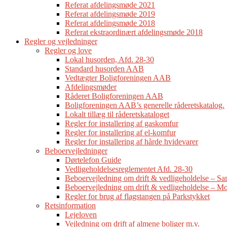
Referat afdelingsmøde 2021
Referat afdelingsmøde 2019
Referat afdelingsmøde 2018
Referat ekstraordinært afdelingsmøde 2018
Regler og vejledninger
Regler og love
Lokal husorden, Afd. 28-30
Standard husorden AAB
Vedtægter Boligforeningen AAB
Afdelingsmøder
Råderet Boligforeningen AAB
Boligforeningen AAB’s generelle råderetskatalog.
Lokalt tillæg til råderetskataloget
Regler for installering af gaskomfur
Regler for installering af el-komfur
Regler for installering af hårde hvidevarer
Beboervejledninger
Dørtelefon Guide
Vedligeholdelsesreglementet Afd. 28-30
Beboervejledning om drift & vedligeholdelse – 
Beboervejledning om drift & vedligeholdelse – Mo
Regler for brug af flagstangen på Parkstykket
Retsinformation
Lejeloven
Vejledning om drift af almene boliger m.v.