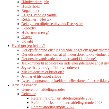
Håndværkerhjælp
Husdyrhold
Røgalarmer
El, gas, vand og varme
Reklamer – Nej tak
Bekey – en tilføjelse til vores låsesystem
Skadedyr
Hvis strømmen går
Klager
Udvalg
Hvad gør jeg hvis…?
Der opstår brand eller jeg vil vide noget om røgalarmern
Der udsendes varsel om at gå inden døre, lukke vinduer o
Der opstår vandskade herunder vand i kældrene?
Jeg kommer til at baldre en rude eller ødelægge andet in
Jeg ser hærværk/graffiti blive udøvet?
Mit kælderrum er brudt op?
Jeg har et tilstoppet afløb?
Lyset på opgangen, i kælderen eller dørtelefonerne ikke 
Afdelingsmøder
Generelt om afdelingsmøder
Referater
Referat fra ordinært afdelingsmøde 2023
Referat fra ekstraordinært afdelingsmøde 2023
Referat afdelingsmøde 2022