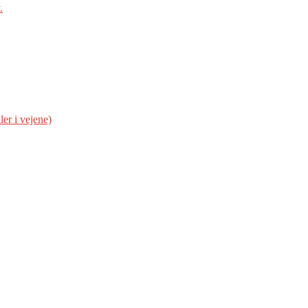
.
er i vejene)