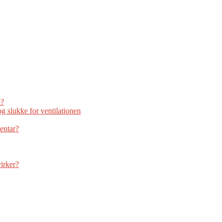
e?
g slukke for ventilationen
ventar?
virker?