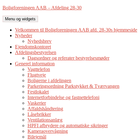
Hop
Boligforeningen AAB – Afdeling 28-30
til
indhold
Menu og widgets
Velkommen til Boligforeningen AAB afd. 28-30s hjemmeside
Nyheder
Nyhedsbrev
Ejendomskontoret
Afdelingsbestyrelsen
Dagsordner og referater bestyrelsesmøder
Generel information
Vagttelefon
Flugtveje
Boligerne i afdelingen
Parkeringsordning Parkstykket & Tværvangen
Festlokalet
Internetforbindelse og fastnettelefoni
Vaskerier
Affaldshåndtering
Låsebrikker
Ventilationsanlæg
HPFI afbrydere og automatiske sikringer
Kameraovervågning
Bilejemål