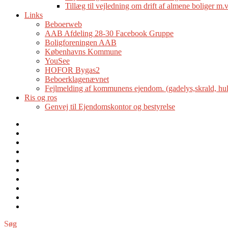
Tillæg til vejledning om drift af almene boliger m.v
Links
Beboerweb
AAB Afdeling 28-30 Facebook Gruppe
Boligforeningen AAB
Københavns Kommune
YouSee
HOFOR Bygas2
Beboerklagenævnet
Fejlmelding af kommunens ejendom. (gadelys,skrald, hull
Ris og ros
Genvej til Ejendomskontor og bestyrelse
Velkommen
til
Nyheder
Boligforeningen
Ejendomskontoret
AAB
Afdelingsbestyrelsen
afd.
Generel
28-
information
Hvad
30s
gør
Afdelingsmøder
hjemmeside
jeg
Regler
hvis…?
og
Links
vejledninger
Ris
og
Søg
ros